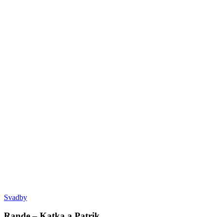
Svadby
Rande – Katka a Patrik