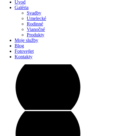
Úvod
Galéria
Svadby
Umelecké
Rodinné
Vianočné
Produkty
Moje služby
Blog
Fotovejlet
Kontakty