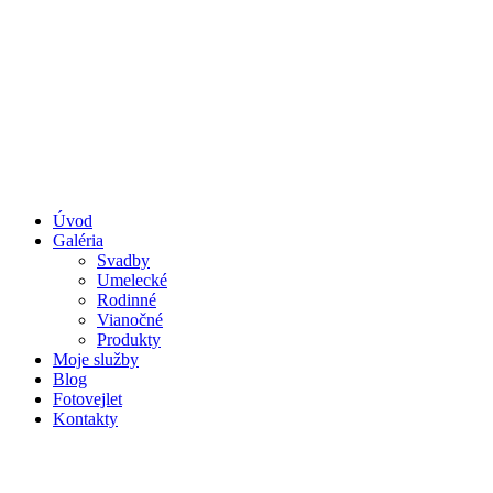
Úvod
Galéria
Svadby
Umelecké
Rodinné
Vianočné
Produkty
Moje služby
Blog
Fotovejlet
Kontakty