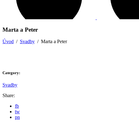
Marta a Peter
Úvod
/
Svadby
/
Marta a Peter
Category:
Svadby
Share:
fb
tw
pn