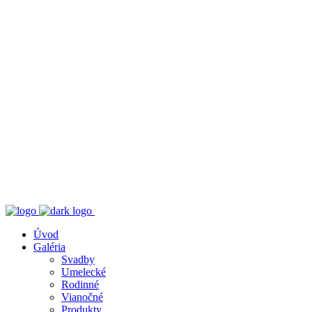
Úvod
Galéria
Svadby
Umelecké
Rodinné
Vianočné
Produkty