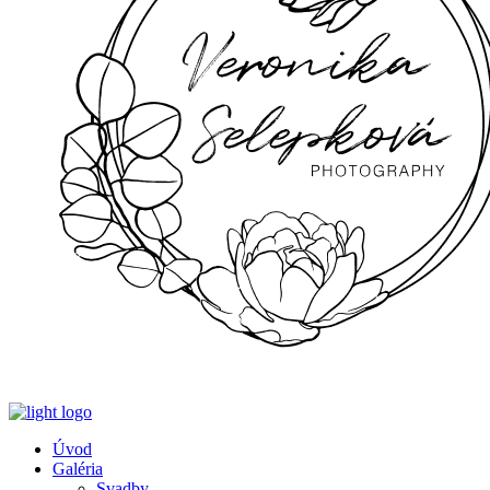
Úvod
Galéria
Svadby