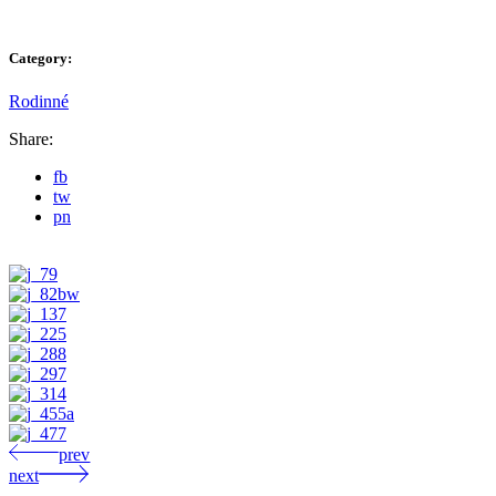
Category:
Rodinné
Share:
fb
tw
pn
prev
next