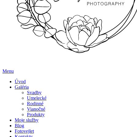
Menu
Úvod
Galéria
Svadby
Umelecké
Rodinné
Vianočné
Produkty
Moje služby
Blog
Fotovejlet
Kontakty